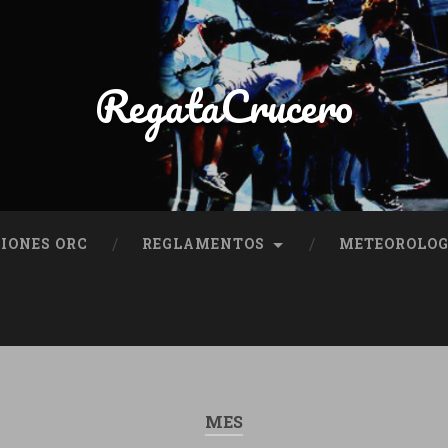
RegataCrucero
IONES ORC
REGLAMENTOS
METEOROLOG
MES