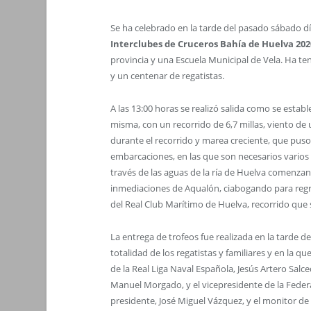
Se ha celebrado en la tarde del pasado sábado dí
Interclubes de Cruceros Bahía de Huelva 202
provincia y una Escuela Municipal de Vela. Ha t
y un centenar de regatistas.
A las 13:00 horas se realizó salida como se establ
misma, con un recorrido de 6,7 millas, viento de
durante el recorrido y marea creciente, que puso
embarcaciones, en las que son necesarios varios 
través de las aguas de la ría de Huelva comenzan
inmediaciones de Aqualón, ciabogando para regre
del Real Club Marítimo de Huelva, recorrido que s
La entrega de trofeos fue realizada en la tarde de
totalidad de los regatistas y familiares y en la
de la Real Liga Naval Española, Jesús Artero Salc
Manuel Morgado, y el vicepresidente de la Federa
presidente, José Miguel Vázquez, y el monitor de 