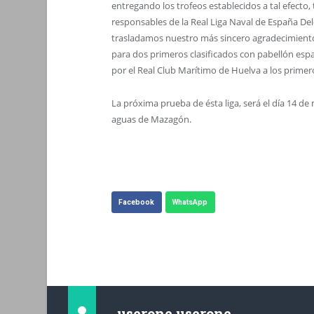
entregando los trofeos establecidos a tal efecto
responsables de la Real Liga Naval de España Dele
trasladamos nuestro más sincero agradecimiento
para dos primeros clasificados con pabellón espa
por el Real Club Marítimo de Huelva a los primero
La próxima prueba de ésta liga, será el día 14 de
aguas de Mazagón.
Facebook
WhatsApp
userone userone