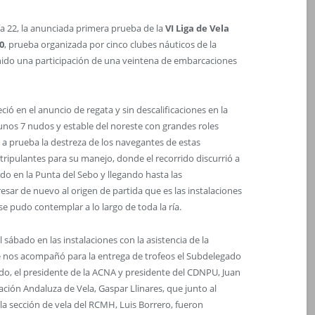
a 22, la anunciada primera prueba de la
VI Liga de Vela
0
, prueba organizada por cinco clubes náuticos de la
enido una participación de una veintena de embarcaciones
eció en el anuncio de regata y sin descalificaciones en la
 unos 7 nudos y estable del noreste con grandes roles
 a prueba la destreza de los navegantes de estas
tripulantes para su manejo, donde el recorrido discurrió a
do en la Punta del Sebo y llegando hasta las
sar de nuevo al origen de partida que es las instalaciones
e pudo contemplar a lo largo de toda la ría.
l sábado en las instalaciones con la asistencia de la
 que nos acompañó para la entrega de trofeos el Subdelegado
edo, el presidente de la ACNA y presidente del CDNPU, Juan
ción Andaluza de Vela, Gaspar Llinares, que junto al
la sección de vela del RCMH, Luis Borrero, fueron