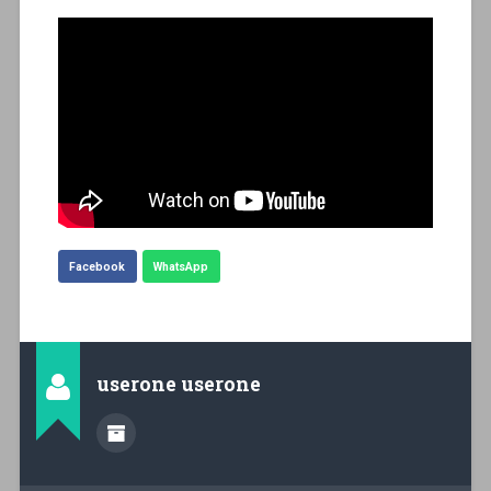
Facebook
WhatsApp
userone userone