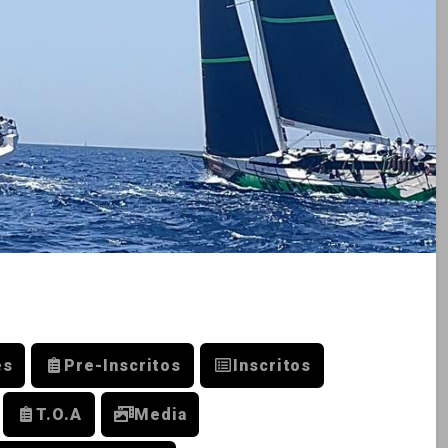
es
Pre-Inscritos
Inscritos
T.O.A
Media