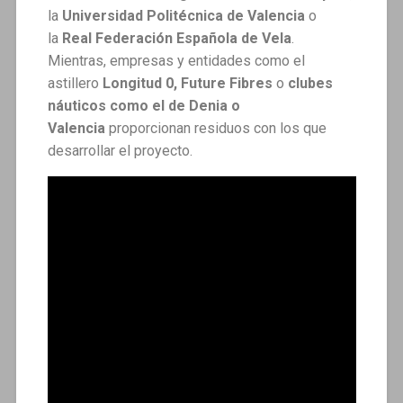
la
Universidad Politécnica de Valencia
o
la
Real Federación Española de Vela
.
Mientras, empresas y entidades como el
astillero
Longitud 0, Future Fibres
o
clubes
náuticos como el de Denia o
Valencia
proporcionan residuos con los que
desarrollar el proyecto.