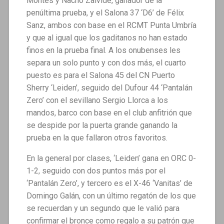
Montes y Nacho Zalvide, ganador de la
penúltima prueba, y el Salona 37 ‘D6’ de Félix
Sanz, ambos con base en el RCMT Punta Umbría
y que al igual que los gaditanos no han estado
finos en la prueba final. A los onubenses les
separa un solo punto y con dos más, el cuarto
puesto es para el Salona 45 del CN Puerto
Sherry ‘Leiden’, seguido del Dufour 44 ‘Pantalán
Zero’ con el sevillano Sergio Llorca a los
mandos, barco con base en el club anfitrión que
se despide por la puerta grande ganando la
prueba en la que fallaron otros favoritos.
En la general por clases, ‘Leiden’ gana en ORC 0-
1-2, seguido con dos puntos más por el
‘Pantalán Zero’, y tercero es el X-46 ‘Vanitas’ de
Domingo Galán, con un último regatón de los que
se recuerdan y un segundo que le valió para
confirmar el bronce como regalo a su patrón que